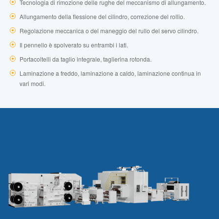
Tecnologia di rimozione delle rughe del meccanismo di allungamento.
Allungamento della flessione del cilindro, correzione del rollio.
Regolazione meccanica o del maneggio del rullo del servo cilindro.
Il pennello è spolverato su entrambi i lati.
Portacoltelli da taglio integrale, taglierina rotonda.
Laminazione a freddo, laminazione a caldo, laminazione continua in
vari modi.