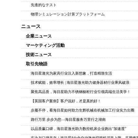
先進的なテスト
物理シミュレーション計算プラットフォーム
ニュース
企業ニュース
マーケティング活動
技術ニュース
取引先物語
海目星激光为家具行业注入新想象，打造精致生活
技术赋能，效率增长 | 海目星激光助力健身器材行业乘风破浪
聚焦高品质，海目星助力不锈钢橱柜行业引领高端生活美学！
【英国客户案例】客户说好，才是真的好！
步履不停，看海目星如何助力生辉机械在机械加工行业实力出圈
路行万里 步步为您—海目星服务万里行之湖南
以品质赢口碑，海目星激光助力数控机床企业跑出“加速度”