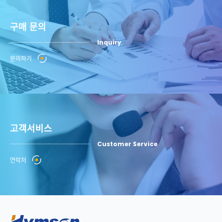
구매 문의
Inquiry
문의하기
고객서비스
제품 보기
제품 보기
제품 보기
제품 보기
Customer Service
연락처
글라스 커팅, 스플리팅 복합기
전자동 TOPCon 레이저 도핑 설비
5축 비전 스마트 레이저 마킹기
Mini LED/Micro LED 전자동 레이저 복구 제거 설비
커팅, 스플리팅을 일체형으로 만들면 두꺼운 글라스 커팅에 적용할 수
Hymson이 자체 연구·개발한 레이저 및 특수 광로 설계를 채택하고,
고성능 적외선, 그린 또는 자외선 피코초 레이저를 갖추고 있으며, 출력
Mini LED 모듈 밀폐 접착 후 접착제의 제거 및 각 제조과정에서 웨이퍼
있고, 스플리팅은 두께 ≤15mm를 충족시킬 수 있습니다
BSG 레이저 도핑을 실현합니다
과 펄스폭 등을 조절할 수 있고, 가공 효율이 높으며, 다양한 재질의 제품
제거 후의 용접판 수정에 사용하며, 다양한 두께, 치수의 제품과 호환됩
을 가공할 수 있습니다
니다
바셀 가공 기술을 채택해서 포커스 스폿이 작고, 치핑이 작으며, 효율이
고객 수요에 따라 맞춤 제작하고, 무손상, 높은 생산능력, 고정밀도, 고효
높습니다
율의 레이저 도핑을 실현합니다
석정반 베이스 및 고정밀 리니어 모터를 채택하고, 전체 폐쇄 루프 피드
마이크로미터급 스폿을 매칭해서 5μm의 작은 Micro LED의 칩 접착제
백 제어, 정밀도가 높으며, 안정성이 좋습니다
를 제거하며, 인접한 칩 및 용접판을 손상시키지 않습니다