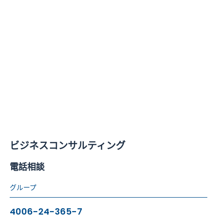
+49 176 6241 5193（In Europe）
+86 137 2017 8648（In china）
Hymson Novolas AG
Kaegiswilerstrasse 46, 6060 Sarnen, Switzerland
+41 41 666 26 70
837 Oakton St, Suite F1, Elk Grove Village, Illinois
60007, USA
ビジネスコンサルティング
+1 847-250-7163
電話相談
グループ
4006-24-365-7