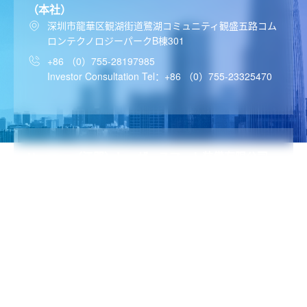
（本社）
深圳市龍華区観湖街道鷺湖コミュニティ観盛五路コム
ロンテクノロジーパークB棟301
+86 （0）755-28197985
Investor Consultation Tel：+86 （0）755-23325470
Hymson（江門）レーザースマート装備有限公司
広東省江門市蓬江区金桐八路18号
+86 （0）750-2633633
Hymsonレーザースマート装備（江蘇）有限公司
江蘇省常州市金壇区金壇大道66号