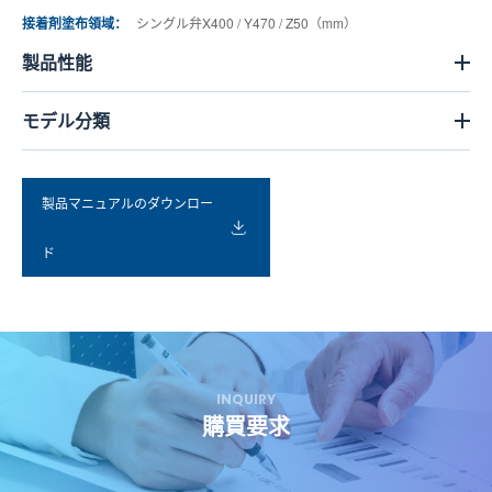
接着剤塗布領域：
シングル弁X400 / Y470 / Z50（mm）
製品性能
モデル分類
製品マニュアルのダウンロー
ド
INQUIRY
購買要求